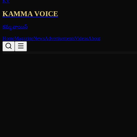
KV
KAMMA VOICE
కమ్మ వాయిస్
Home
Magazine
News
Advertisements
Videos
About