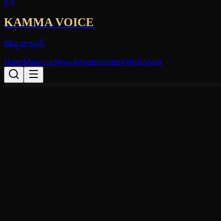
KV
KAMMA VOICE
కమ్మ వాయిస్
Home
Magazine
News
Advertisements
Videos
About