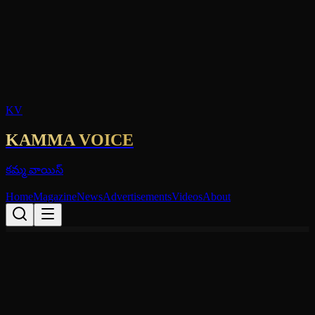
KV
KAMMA VOICE
కమ్మ వాయిస్
Home
Magazine
News
Advertisements
Videos
About