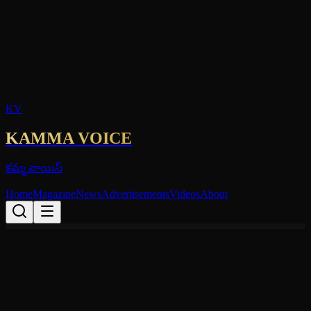
KV
KAMMA VOICE
కమ్మ వాయిస్
Home
Magazine
News
Advertisements
Videos
About